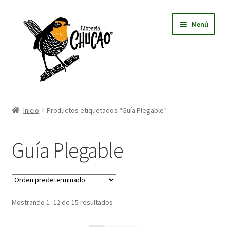
Ir
Ir
Menú
a
al
la
contenido
navegación
⛺ Inicio
Inicio
Productos etiquetados “Guía Plegable”
Ecología y Biodiversidad
Guía Plegable
Salud y Medicina Natural
Viajes y Aventura
Mostrando 1–12 de 15 resultados
Infantil