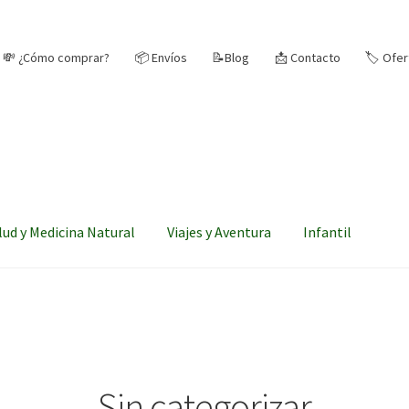
💸 ¿Cómo comprar?
📦 Envíos
📝Blog
📩 Contacto
🏷️ Ofe
lud y Medicina Natural
Viajes y Aventura
Infantil
Sin categorizar