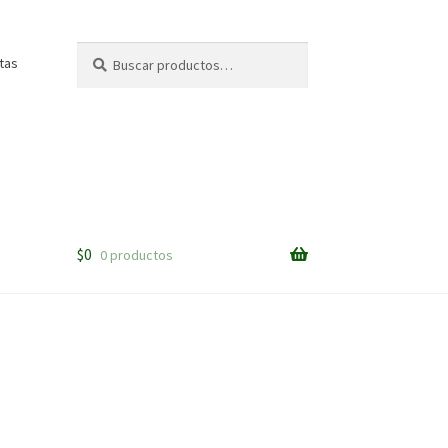
Buscar
Buscar
rtas
por:
$
0
0 productos