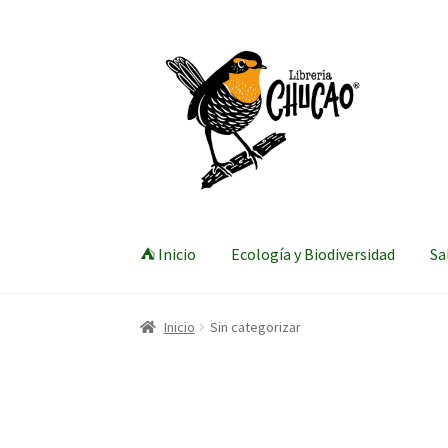
Ir
Ir
a
al
la
contenido
navegación
⛺ Inicio
Ecología y Biodiversidad
Sa
Inicio
Sin categorizar